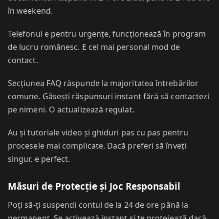
în weekend.
Telefonul e pentru urgențe, funcționează în program
de lucru românesc. E cel mai personal mod de
contact.
Secțiunea FAQ răspunde la majoritatea întrebărilor
comune. Găsești răspunsuri instant fără să contactezi
pe nimeni. O actualizează regulat.
Au și tutoriale video și ghiduri pas cu pas pentru
procesele mai complicate. Dacă preferi să înveți
singur, e perfect.
Măsuri de Protecție și Joc Responsabil
Poți să-ți suspendi contul de la 24 de ore până la
permanent. Se activează instant și te protejează dacă