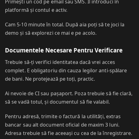
Primești un cod pe email sau SMS. Îl introduci în
platformă și contul e activ.
Cam 5-10 minute în total. După aia poți să te joci la
demo și să explorezi ce mai e pe acolo.
Documentele Necesare Pentru Verificare
Trebuie să-ți verifici identitatea dacă vrei acces
complet. E obligatoriu din cauza legilor anti-spălare
de bani. Ne protejează pe toți, practic.
Ai nevoie de CI sau pașaport. Poza trebuie să fie clară,
să se vadă totul, și documentul să fie valabil.
Pentru adresă, trimite o factură la utilități, extras
bancar sau alt document oficial de maxim 3 luni.
Adresa trebuie să fie aceeași cu cea de la înregistrare.