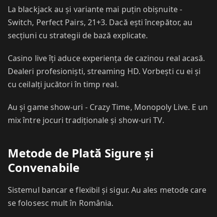
La blackjack au și variante mai puțin obișnuite -
Switch, Perfect Pairs, 21+3. Dacă ești începător, au
secțiuni cu strategii de bază explicate.
Casino live îți aduce experiența de cazinou real acasă.
Dealeri profesioniști, streaming HD. Vorbești cu ei și
cu ceilalți jucători în timp real.
Au și game show-uri - Crazy Time, Monopoly Live. E un
mix între jocuri tradiționale și show-uri TV.
Metode de Plată Sigure și
Convenabile
Sistemul bancar e flexibil și sigur. Au ales metode care
se folosesc mult în România.