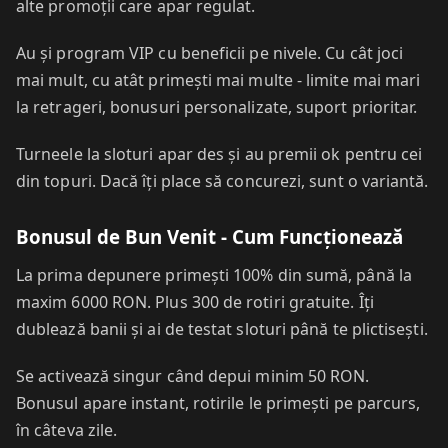
alte promoții care apar regulat.
Au și program VIP cu beneficii pe nivele. Cu cât joci
mai mult, cu atât primești mai multe - limite mai mari
la retrageri, bonusuri personalizate, suport prioritar.
Turneele la sloturi apar des și au premii ok pentru cei
din topuri. Dacă îți place să concurezi, sunt o variantă.
Bonusul de Bun Venit - Cum Funcționează
La prima depunere primești 100% din sumă, până la
maxim 6000 RON. Plus 300 de rotiri gratuite. Îți
dublează banii și ai de testat sloturi până te plictisești.
Se activează singur când depui minim 50 RON.
Bonusul apare instant, rotirile le primești pe parcurs,
în câteva zile.