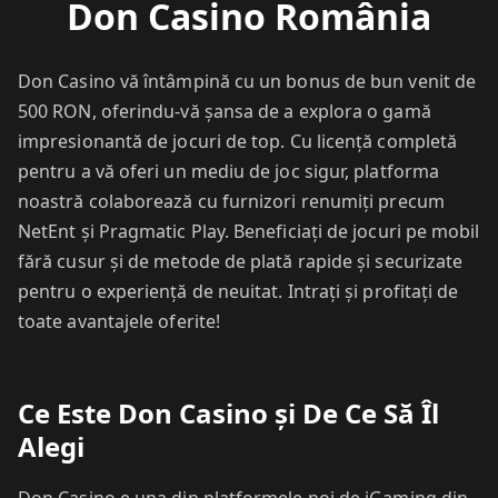
Don Casino România
Don Casino vă întâmpină cu un bonus de bun venit de
500 RON, oferindu-vă șansa de a explora o gamă
impresionantă de jocuri de top. Cu licență completă
pentru a vă oferi un mediu de joc sigur, platforma
noastră colaborează cu furnizori renumiți precum
NetEnt și Pragmatic Play. Beneficiați de jocuri pe mobil
fără cusur și de metode de plată rapide și securizate
pentru o experiență de neuitat. Intrați și profitați de
toate avantajele oferite!
Ce Este Don Casino și De Ce Să Îl
Alegi