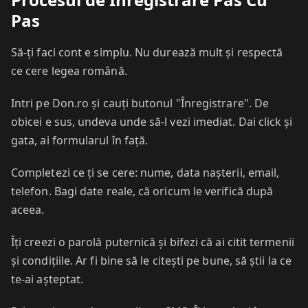
Pas
Să-ți faci cont e simplu. Nu durează mult și respectă
ce cere legea română.
Intri pe Don.ro și cauți butonul "Înregistrare". De
obicei e sus, undeva unde să-l vezi imediat. Dai click și
gata, ai formularul în față.
Completezi ce ți se cere: nume, data nașterii, email,
telefon. Bagi date reale, că oricum le verifică după
aceea.
Îți creezi o parolă puternică și bifezi că ai citit termenii
și condițiile. Ar fi bine să le citești pe bune, să știi la ce
te-ai așteptat.